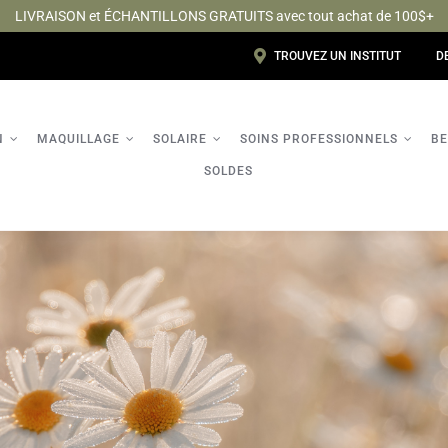
LIVRAISON et ÉCHANTILLONS GRATUITS avec tout achat de 100$+
TROUVEZ UN INSTITUT
D
N
MAQUILLAGE
SOLAIRE
SOINS PROFESSIONNELS
BE
SOLDES