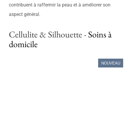
Soins professionnels
contribuent à raffermir la peau et à améliorer son
aspect général.
Bestsellers
Cellulite & Silhouette
-
Soins à
Éditions limitées
domicile
Soldes
NOUVEAU