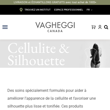
LIVRAISON et ÉCHANTILLONS GRATUITS avec tout achat de 100$+
Passer
TROUVEZ UN INSTITUT
ESPACE PROFESSIONNEL
FR
au
contenu
Toggle
Navigation
Cellulite &
Visage
Silhouette
Corps
Épilation
Maquillage
Des soins spécialement formulés pour aider à
Solaire
améliorer l’apparence de la cellulite et favoriser une
silhouette plus lisse et tonifiée. Ces produits