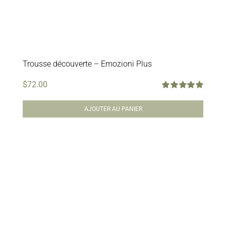
Trousse découverte – Emozioni Plus
$
72.00
Note
5.00
sur
5
AJOUTER AU PANIER