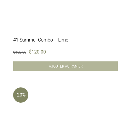
#1 Summer Combo – Lime
Le
Le
$
120.00
$
162.50
prix
prix
AJOUTER AU PANIER
initial
actuel
était :
est :
$162.50.
$120.00.
-20%