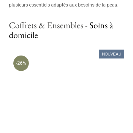
Soins professionnels
plusieurs essentiels adaptés aux besoins de la peau.
Bestsellers
Coffrets & Ensembles
-
Soins à
domicile
Éditions limitées
Soldes
NOUVEAU
-26%