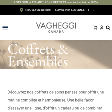
LIVRAISON et ÉCHANTILLONS GRATUITS avec tout achat de 100$+
Passer
TROUVEZ UN INSTITUT
ESPACE PROFESSIONNEL
FR
au
contenu
Toggle
Navigation
Coffrets &
Visage
Ensembles
Corps
Épilation
Maquillage
Découvrez nos coffrets de soins pensés pour offrir une
Solaire
routine complète et harmonieuse. Une belle façon
d’essayer une ligne, d’offrir un cadeau ou de combiner