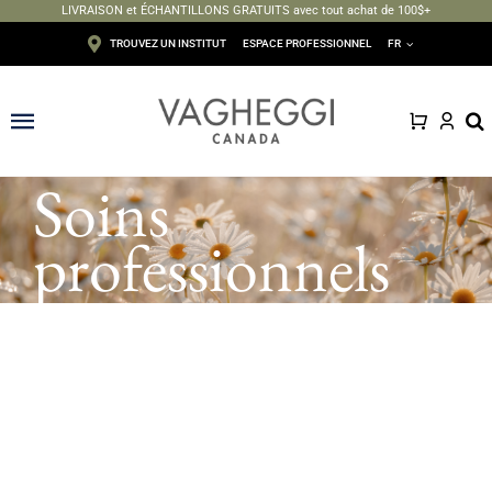
LIVRAISON et ÉCHANTILLONS GRATUITS avec tout achat de 100$+
Passer
TROUVEZ UN INSTITUT
ESPACE PROFESSIONNEL
FR
au
contenu
Toggle
Navigation
Soins
Visage
professionnels
Corps
Épilation
Maquillage
Solaire