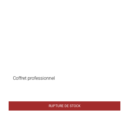
Soins professionnels
Bestsellers
Éditions limitées
Soldes
Coffret professionnel
RUPTURE DE STOCK