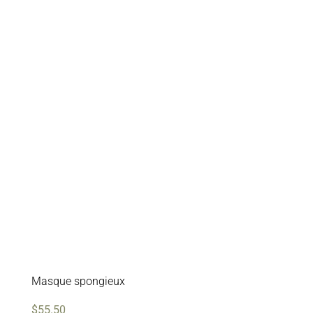
Masque spongieux
$
55.50