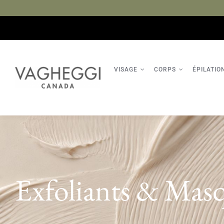
Passer
au
contenu
VISAGE
CORPS
ÉPILATIO
Exfoliants & Mas