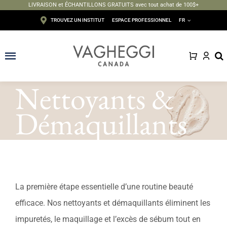
LIVRAISON et ÉCHANTILLONS GRATUITS avec tout achat de 100$+
Passer
TROUVEZ UN INSTITUT
ESPACE PROFESSIONNEL
FR
au
contenu
Toggle
Navigation
Nettoyants &
Visage
Démaquillants
Corps
Épilation
Maquillage
La première étape essentielle d’une routine beauté
Solaire
efficace. Nos nettoyants et démaquillants éliminent les
impuretés, le maquillage et l’excès de sébum tout en