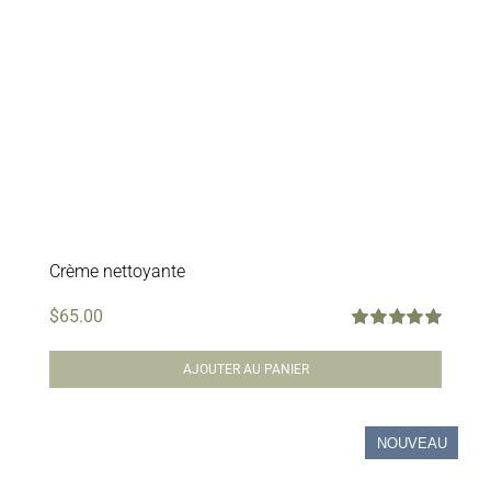
Crème nettoyante
$
65.00
Note
5.00
sur
5
AJOUTER AU PANIER
NOUVEAU