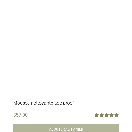
Mousse nettoyante age proof
$
57.00
Note
5.00
sur
5
AJOUTER AU PANIER