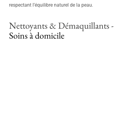
Soins professionnels
respectant l’équilibre naturel de la peau.
Bestsellers
Nettoyants & Démaquillants
-
Soins à domicile
Éditions limitées
Soldes