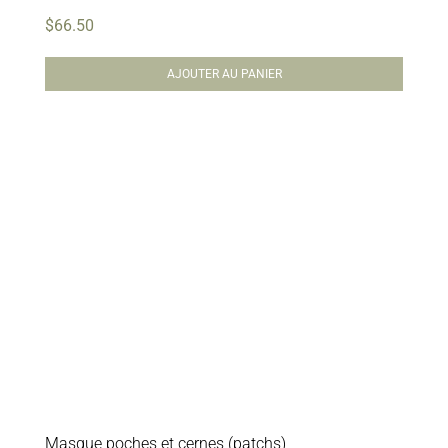
$
66.50
AJOUTER AU PANIER
Masque poches et cernes (patchs)