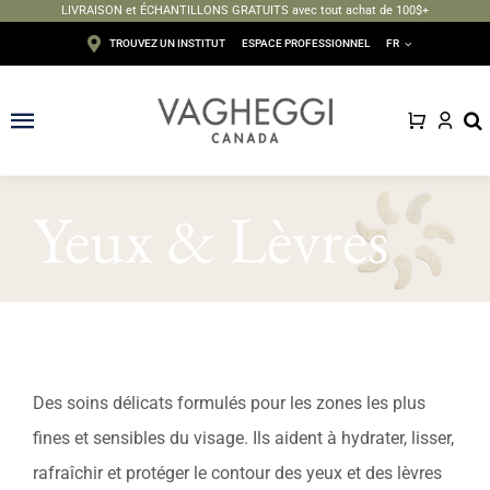
LIVRAISON et ÉCHANTILLONS GRATUITS avec tout achat de 100$+
Passer
TROUVEZ UN INSTITUT
ESPACE PROFESSIONNEL
FR
au
contenu
Toggle
Navigation
Visage
Yeux & Lèvres
Corps
Épilation
Maquillage
Des soins délicats formulés pour les zones les plus
Solaire
fines et sensibles du visage. Ils aident à hydrater, lisser,
rafraîchir et protéger le contour des yeux et des lèvres