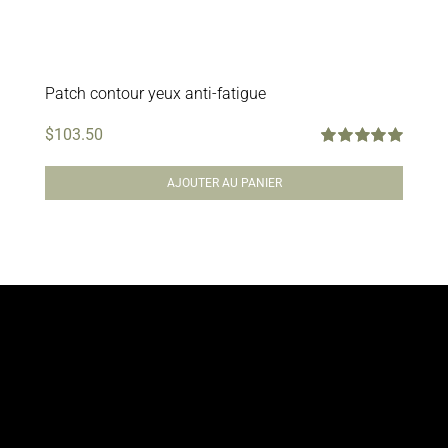
Patch contour yeux anti-fatigue
$
103.50
Note
5.00
sur
5
AJOUTER AU PANIER