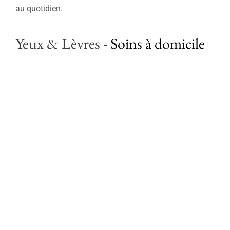
Soins professionnels
au quotidien.
Bestsellers
Yeux & Lèvres
-
Soins à domicile
Éditions limitées
Soldes