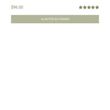
$
96.00
Note
5.00
sur
5
AJOUTER AU PANIER