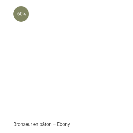
$30.00.
$12.00.
-60%
Bronzeur en bâton – Ebony