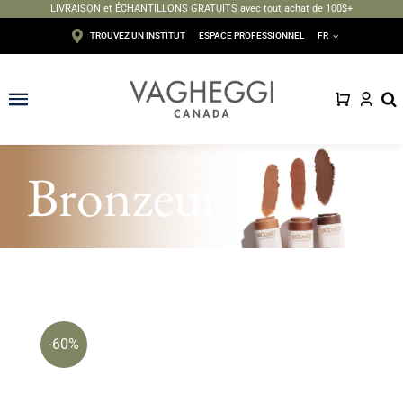
LIVRAISON et ÉCHANTILLONS GRATUITS avec tout achat de 100$+
Passer
TROUVEZ UN INSTITUT
ESPACE PROFESSIONNEL
FR
au
contenu
Toggle
Navigation
Visage
Bronzeur
Corps
Épilation
Maquillage
-60%
Solaire