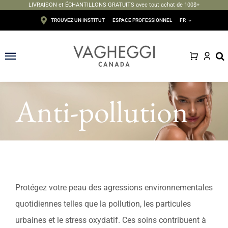
LIVRAISON et ÉCHANTILLONS GRATUITS avec tout achat de 100$+
Passer
TROUVEZ UN INSTITUT
ESPACE PROFESSIONNEL
FR
au
contenu
Toggle
Navigation
Visage
Anti-pollution
Corps
Épilation
Maquillage
Protégez votre peau des agressions environnementales
Solaire
quotidiennes telles que la pollution, les particules
urbaines et le stress oxydatif. Ces soins contribuent à