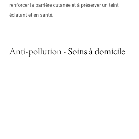
Soins professionnels
renforcer la barrière cutanée et à préserver un teint
éclatant et en santé.
Bestsellers
Éditions limitées
Anti-pollution
-
Soins à domicile
Soldes