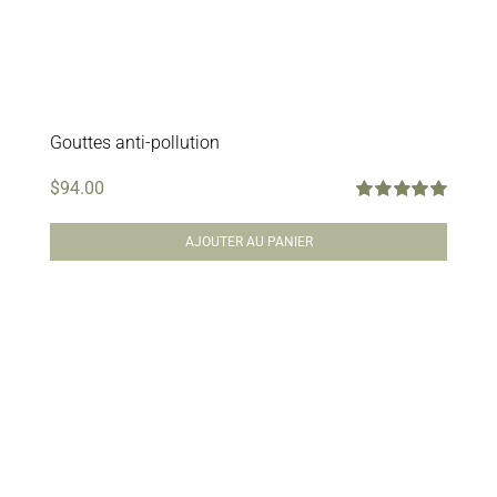
Gouttes anti-pollution
$
94.00
Note
5.00
sur
5
AJOUTER AU PANIER