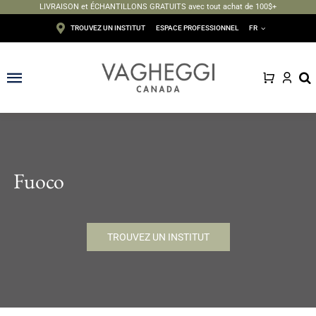
LIVRAISON et ÉCHANTILLONS GRATUITS avec tout achat de 100$+
Passer
TROUVEZ UN INSTITUT
ESPACE PROFESSIONNEL
FR
au
contenu
Toggle
Navigation
Visage
Corps
Fuoco
Épilation
TROUVEZ UN INSTITUT
Maquillage
Solaire