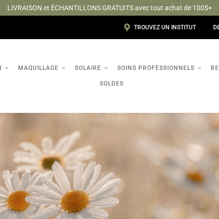
LIVRAISON et ÉCHANTILLONS GRATUITS avec tout achat de 100$+
TROUVEZ UN INSTITUT
D
N
MAQUILLAGE
SOLAIRE
SOINS PROFESSIONNELS
BE
SOLDES