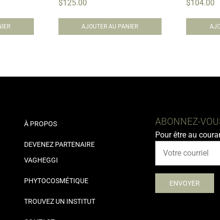
$
125.00
$
104.00
NIER
AJOUTER AU PANIER
AJO
ABONNEZ-VOUS
À PROPOS
Pour être au coura
DEVENEZ PARTENAIRE
VAGHEGGI
PHYTOCOSMÉTIQUE
TROUVEZ UN INSTITUT