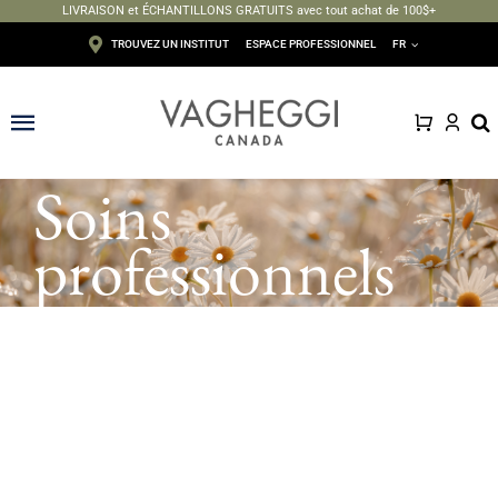
LIVRAISON et ÉCHANTILLONS GRATUITS avec tout achat de 100$+
Passer
TROUVEZ UN INSTITUT
ESPACE PROFESSIONNEL
FR
au
contenu
Toggle
Navigation
Soins
Visage
professionnels
Corps
Épilation
Maquillage
Solaire