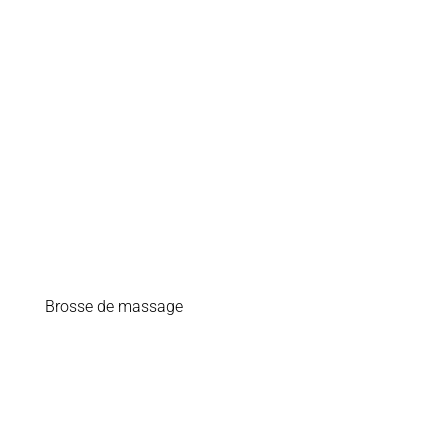
Soins professionnels
Bestsellers
Éditions limitées
Soldes
Brosse de massage