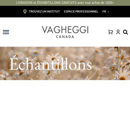
LIVRAISON et ÉCHANTILLONS GRATUITS avec tout achat de 100$+
Passer
TROUVEZ UN INSTITUT
ESPACE PROFESSIONNEL
FR
au
contenu
Toggle
Navigation
Visage
Échantillons
Corps
Épilation
Maquillage
Solaire