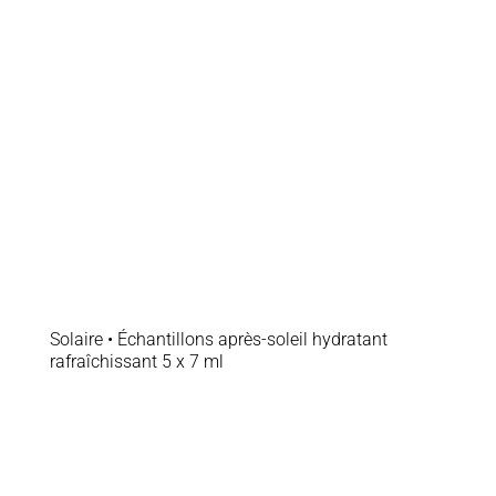
Soins professionnels
Bestsellers
Éditions limitées
Soldes
Solaire • Échantillons après-soleil hydratant
rafraîchissant 5 x 7 ml