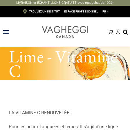
LIVRAISON et ÉCHANTILLONS GRATUITS avec tout achat de 100$+
Passer
TROUVEZ UN INSTITUT
ESPACE PROFESSIONNEL
FR
au
contenu
Toggle
Navigation
Lime - Vitamine
Visage
C
Corps
Épilation
Maquillage
LA VITAMINE C RENOUVELÉE!
Solaire
Pour les peaux fatiguées et ternes. Il s’agit d’une ligne