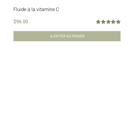
Fluide à la vitamine C
$
96.00
Note
5.00
sur
5
AJOUTER AU PANIER