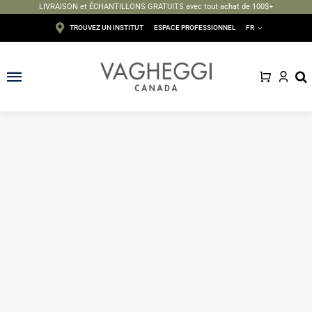
LIVRAISON et ÉCHANTILLONS GRATUITS avec tout achat de 100$+
Passer
TROUVEZ UN INSTITUT
ESPACE PROFESSIONNEL
FR
au
contenu
Toggle
Navigation
Visage
Corps
Épilation
Maquillage
Solaire