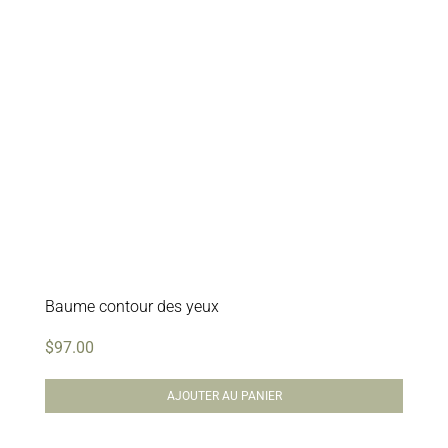
Soins professionnels
Bestsellers
Éditions limitées
Soldes
Baume contour des yeux
$
97.00
AJOUTER AU PANIER