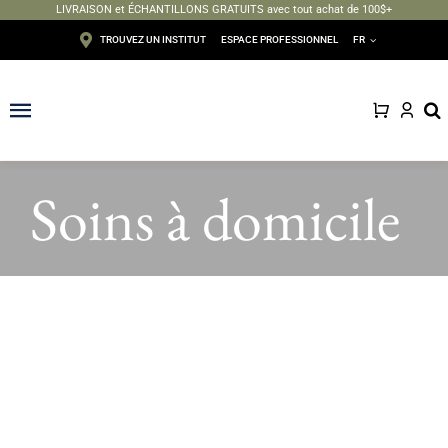
LIVRAISON et ÉCHANTILLONS GRATUITS avec tout achat de 100$+
Passer
TROUVEZ UN INSTITUT
ESPACE PROFESSIONNEL
FR
au
contenu
Toggle
Navigation
Visage
Soins à domicile
Corps
Épilation
Maquillage
Solaire