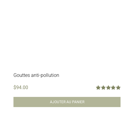
Gouttes anti-pollution
$
94.00
Note
5.00
sur
5
AJOUTER AU PANIER