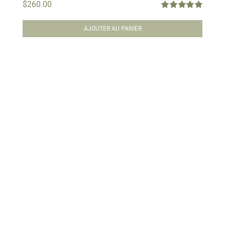
$
260.00
Note
5.00
sur
5
AJOUTER AU PANIER