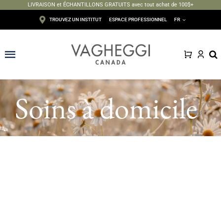
LIVRAISON et ÉCHANTILLONS GRATUITS avec tout achat de 100$+
Passer
TROUVEZ UN INSTITUT
ESPACE PROFESSIONNEL
FR
au
contenu
Toggle
Navigation
Visage
Soins à domicile
Corps
Épilation
Maquillage
Solaire