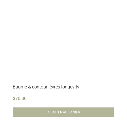
Soins professionnels
Bestsellers
Éditions limitées
Soldes
Baume & contour lèvres longevity
$
70.00
AJOUTER AU PANIER