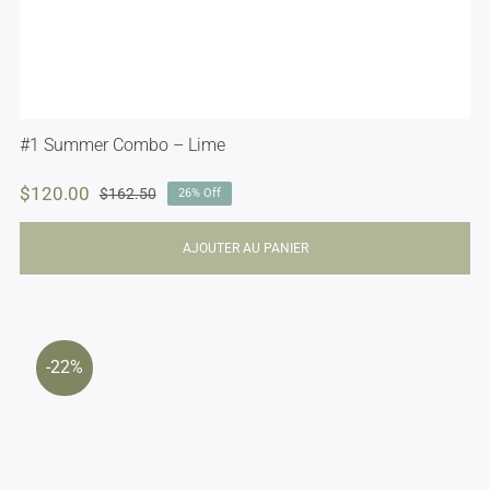
#1 Summer Combo – Lime
$
120.00
$
162.50
26% Off
Le
Le
prix
prix
initial
actuel
AJOUTER AU PANIER
était :
est :
$162.50.
$120.00.
-22%