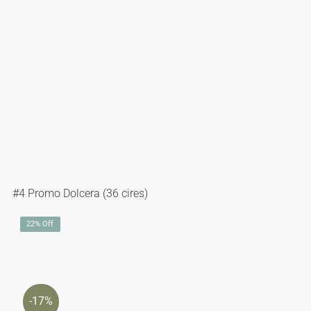
#4 Promo Dolcera (36 cires)
22% Off
-17%