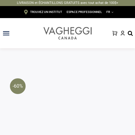
LIVRAISON et ÉCHANTILLONS GRATUITS avec tout achat de 100$+
Passer
TROUVEZ UN INSTITUT
ESPACE PROFESSIONNEL
FR
au
contenu
Toggle
Navigation
Visage
Corps
Épilation
-60%
Maquillage
Solaire