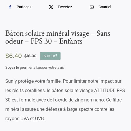
Partagez
Tweetez
Courriel
Bâton solaire minéral visage – Sans
odeur – FPS 30 – Enfants
$
6.40
$
16.00
60% Off
Le
Le
prix
prix
Soyez le premier à laisser votre avis
initial
actuel
était :
est :
Sunly protège votre famille. Pour limiter notre impact sur
$16.00.
$6.40.
les récifs coralliens, le bâton solaire visage ATTITUDE FPS
30 est formulé avec de l’oxyde de zinc non nano. Ce filtre
minéral assure une défense à large spectre contre les
rayons UVA et UVB.