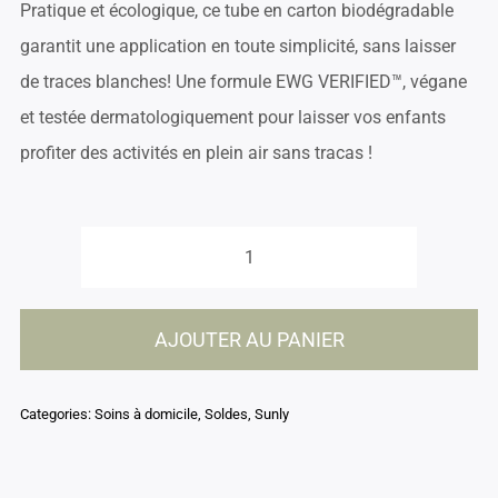
Pratique et écologique, ce tube en carton biodégradable
garantit une application en toute simplicité, sans laisser
de traces blanches! Une formule EWG VERIFIED™, végane
et testée dermatologiquement pour laisser vos enfants
profiter des activités en plein air sans tracas !
quantité
de
AJOUTER AU PANIER
Bâton
solaire
minéral
Categories:
Soins à domicile
,
Soldes
,
Sunly
visage
-