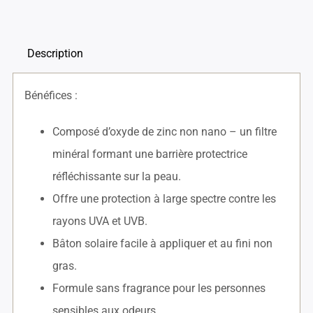
Sans
odeur
Description
-
FPS
Bénéfices :
30
-
Composé d’oxyde de zinc non nano – un filtre
Enfants
minéral formant une barrière protectrice
réfléchissante sur la peau.
Offre une protection à large spectre contre les
rayons UVA et UVB.
Bâton solaire facile à appliquer et au fini non
gras.
Formule sans fragrance pour les personnes
sensibles aux odeurs.