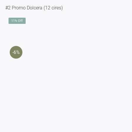
#2 Promo Dolcera (12 cires)
11% Off
-6%