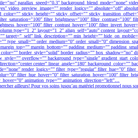
obile="no" parallax_speed="0.3" background_blend_mode="none" vi
es" video_preview_image="" render_logics="" absolute="off" absolute
und_color="" sticky_height="" sticky_offset="" sticky_transition_offse
ter_saturation="100" filter_brightness="100" filter_contrast="100" filt
rightness_hover="100" filter_contrast_hover="100" filter_invert_hover
column type=”1_2″ layout=”1_2″ align_self=”auto” content_layout=”col
target=”_self” link_description=”” min_height=”” hide_on_mobile=”smal
um=”” type_small=”” order_medium=”0″ order_small=”0″ dimension_s
margin_top=”” margin_bottom=”” padding_medium=”” padding_small
er_color=”” border_style=”solid” border_radius=”” box_shadow=”no
yle=”” overflow=”” background_type=”single” gradient_start_color=
l_direction=”center center” linear_angle=”180″ background_color=””
none” render_logics=”” filter_type=”regular” filter_hue=”0″ filter_s
er_blur=”0″ filter_hue_hover=”0″ filter_saturation_hover=”100″ filter_
lur_hover=”0″ animation_type=”” animation_direction=”left”…
 chercher ailleurs! Pour vos soins jusqu’au matériel promotionnel nous 