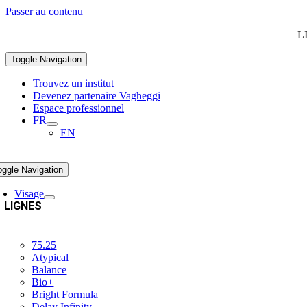
Passer au contenu
L
Toggle Navigation
Trouvez un institut
Devenez partenaire Vagheggi
Espace professionnel
FR
EN
oggle Navigation
Visage
LIGNES
75.25
Atypical
Balance
Bio+
Bright Formula
Delay Infinity