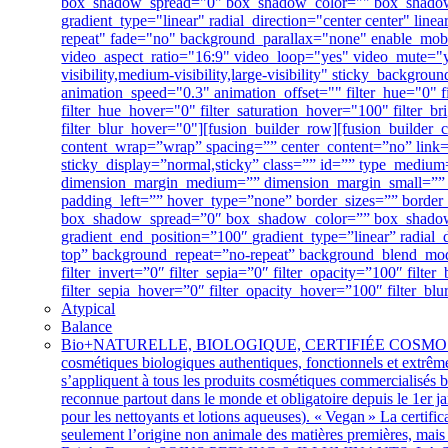
box_shadow_spread="0" box_shadow_color="" box_shadow_st
gradient_type="linear" radial_direction="center center" l
repeat" fade="no" background_parallax="none" enable_m
video_aspect_ratio="16:9" video_loop="yes" video_mute="y
visibility,medium-visibility,large-visibility" sticky_backgro
animation_speed="0.3" animation_offset="" filter_hue="0" fil
filter_hue_hover="0" filter_saturation_hover="100" filter_b
filter_blur_hover="0"][fusion_builder_row][fusion_builder_
content_wrap=”wrap” spacing=”” center_content=”no” link=”” 
sticky_display=”normal,sticky” class=”” id=”” type_medi
dimension_margin_medium=”” dimension_margin_small=”” 
padding_left=”” hover_type=”none” border_sizes=”” bord
box_shadow_spread=”0″ box_shadow_color=”” box_shadow_st
gradient_end_position=”100″ gradient_type=”linear” radia
top” background_repeat=”no-repeat” background_blend_mode=”
filter_invert=”0″ filter_sepia=”0″ filter_opacity=”100″ filt
filter_sepia_hover=”0″ filter_opacity_hover=”100″ filter_b
Atypical
Balance
Bio+
NATURELLE, BIOLOGIQUE, CERTIFIÉE COSMOS ORGANIQ
cosmétiques biologiques authentiques, fonctionnels et extrême
s’appliquent à tous les produits cosmétiques commercialisés 
reconnue partout dans le monde et obligatoire depuis le 1er j
pour les nettoyants et lotions aqueuses). « Vegan » La certifi
seulement l’origine non animale des matières premières, mais e