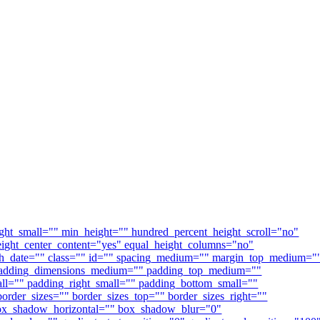
ght_small="" min_height="" hundred_percent_height_scroll="no"
_height_center_content="yes" equal_height_columns="no"
ublish_date="" class="" id="" spacing_medium="" margin_top_medium="
 padding_dimensions_medium="" padding_top_medium=""
l="" padding_right_small="" padding_bottom_small=""
order_sizes="" border_sizes_top="" border_sizes_right=""
 box_shadow_horizontal="" box_shadow_blur="0"