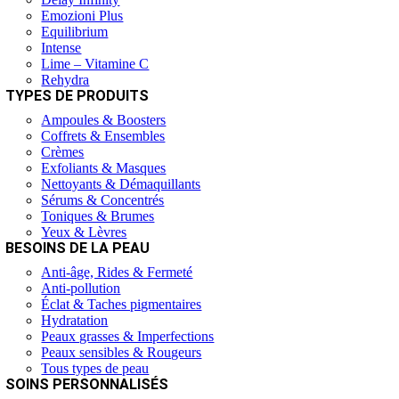
Emozioni Plus
Equilibrium
Intense
Lime – Vitamine C
Rehydra
TYPES DE PRODUITS
Ampoules & Boosters
Coffrets & Ensembles
Crèmes
Exfoliants & Masques
Nettoyants & Démaquillants
Sérums & Concentrés
Toniques & Brumes
Yeux & Lèvres
BESOINS DE LA PEAU
Anti-âge, Rides & Fermeté
Anti-pollution
Éclat & Taches pigmentaires
Hydratation
Peaux grasses & Imperfections
Peaux sensibles & Rougeurs
Tous types de peau
SOINS PERSONNALISÉS