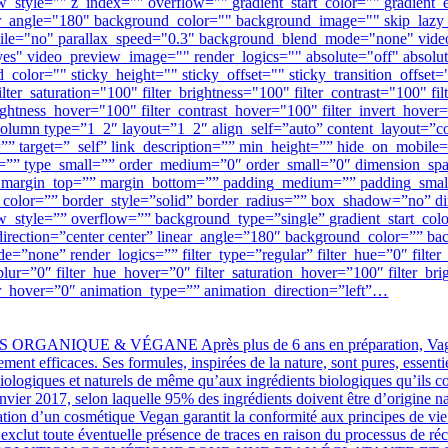
yle="" z_index="" overflow="" gradient_start_color="" gradient_en
inear_angle="180" background_color="" background_image="" skip_laz
obile="no" parallax_speed="0.3" background_blend_mode="none" vi
es" video_preview_image="" render_logics="" absolute="off" absolute
und_color="" sticky_height="" sticky_offset="" sticky_transition_offse
ter_saturation="100" filter_brightness="100" filter_contrast="100" filt
rightness_hover="100" filter_contrast_hover="100" filter_invert_hover
column type=”1_2″ layout=”1_2″ align_self=”auto” content_layout=”col
target=”_self” link_description=”” min_height=”” hide_on_mobile=”smal
um=”” type_small=”” order_medium=”0″ order_small=”0″ dimension_s
margin_top=”” margin_bottom=”” padding_medium=”” padding_small
er_color=”” border_style=”solid” border_radius=”” box_shadow=”no
yle=”” overflow=”” background_type=”single” gradient_start_color=
l_direction=”center center” linear_angle=”180″ background_color=””
none” render_logics=”” filter_type=”regular” filter_hue=”0″ filter_s
er_blur=”0″ filter_hue_hover=”0″ filter_saturation_hover=”100″ filter_
lur_hover=”0″ animation_type=”” animation_direction=”left”…
UE & VÉGANE Après plus de 6 ans en préparation, Vagheggi est
ment efficaces. Ses formules, inspirées de la nature, sont pures, essent
biologiques et naturels de même qu’aux ingrédients biologiques qu’ils c
anvier 2017, selon laquelle 95% des ingrédients doivent être d’origine n
cation d’un cosmétique Vegan garantit la conformité aux principes de vie
xclut toute éventuelle présence de traces en raison du processus de réc