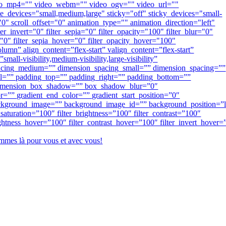
deo_mp4="" video_webm="" video_ogv="" video_url=""
_devices="small,medium,large" sticky="off" sticky_devices="small-
t="0" scroll_offset="0" animation_type="" animation_direction="left"
er_invert="0" filter_sepia="0" filter_opacity="100" filter_blur="0"
="0" filter_sepia_hover="0" filter_opacity_hover="100"
umn” align_content=”flex-start” valign_content=”flex-start”
l-visibility,medium-visibility,large-visibility”
pacing_medium=”” dimension_spacing_small=”” dimension_spacing=””
=”” padding_top=”” padding_right=”” padding_bottom=””
” dimension_box_shadow=”” box_shadow_blur=”0″
”” gradient_end_color=”” gradient_start_position=”0″
 background_image=”” background_image_id=”” background_position=”l
aturation=”100″ filter_brightness=”100″ filter_contrast=”100″
brightness_hover=”100″ filter_contrast_hover=”100″ filter_invert_hover=
sommes là pour vous et avec vous!