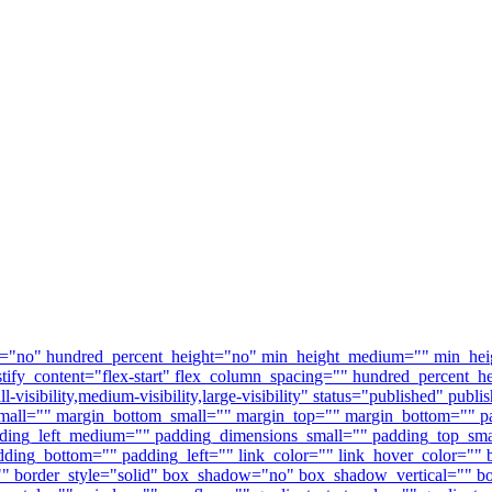
La révolution des soins de la peau
ent="no" hundred_percent_height="no" min_height_medium="" min_hei
_justify_content="flex-start" flex_column_spacing="" hundred_percent
visibility,medium-visibility,large-visibility" status="published" p
mall="" margin_bottom_small="" margin_top="" margin_bottom=""
ing_left_medium="" padding_dimensions_small="" padding_top_smal
ding_bottom="" padding_left="" link_color="" link_hover_color="" b
r="" border_style="solid" box_shadow="no" box_shadow_vertical=""