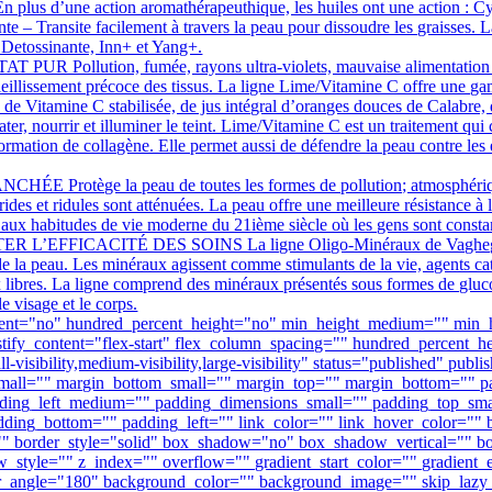
. En plus d’une action aromathérapeuthique, les huiles ont une action : C
 – Transite facilement à travers la peau pour dissoudre les graisses. L
; Detossinante, Inn+ et Yang+.
llution, fumée, rayons ultra-violets, mauvaise alimentation et stre
ieillissement précoce des tissus. La ligne Lime/Vitamine C offre une gam
Vitamine C stabilisée, de jus intégral d’oranges douces de Calabre, d’hu
ter, nourrir et illuminer le teint. Lime/Vitamine C est un traitement qui c
 formation de collagène. Elle permet aussi de défendre la peau contre les 
ège la peau de toutes les formes de pollution; atmosphériques, d
rides et ridules sont atténuées. La peau offre une meilleure résistance à 
aux habitudes de vie moderne du 21ième siècle où les gens sont const
CACITÉ DES SOINS La ligne Oligo-Minéraux de Vagheggi puise s
 de la peau. Les minéraux agissent comme stimulants de la vie, agents 
caux libres. La ligne comprend des minéraux présentés sous formes de glu
e visage et le corps.
rcent="no" hundred_percent_height="no" min_height_medium="" min_
_justify_content="flex-start" flex_column_spacing="" hundred_percent
visibility,medium-visibility,large-visibility" status="published" p
mall="" margin_bottom_small="" margin_top="" margin_bottom=""
ing_left_medium="" padding_dimensions_small="" padding_top_smal
ding_bottom="" padding_left="" link_color="" link_hover_color="" b
r="" border_style="solid" box_shadow="no" box_shadow_vertical=""
yle="" z_index="" overflow="" gradient_start_color="" gradient_en
inear_angle="180" background_color="" background_image="" skip_laz