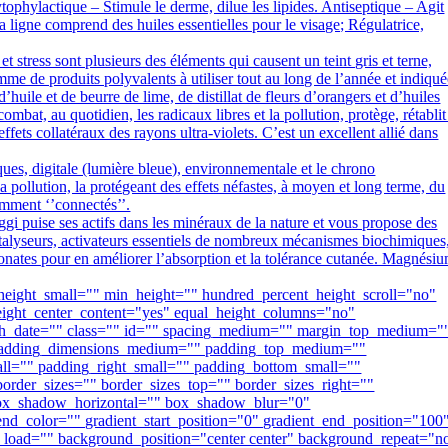
ytophylactique – Stimule le derme, dilue les lipides. Antiseptique – Agit
a ligne comprend des huiles essentielles pour le visage; Régulatrice,
ss sont plusieurs des éléments qui causent un teint gris et terne,
me de produits polyvalents à utiliser tout au long de l’année et indiqu
ile et de beurre de lime, de distillat de fleurs d’orangers et d’huiles
ombat, au quotidien, les radicaux libres et la pollution, protège, rétablit
effets collatéraux des rayons ultra-violets. C’est un excellent allié dans
igitale (lumière bleue), environnementale et le chrono
la pollution, la protégeant des effets néfastes, à moyen et long terme, du
amment ‘’connectés’’.
es actifs dans les minéraux de la nature et vous propose des
catalyseurs, activateurs essentiels de nombreux mécanismes biochimiques
conates pour en améliorer l’absorption et la tolérance cutanée. Magnésiu
height_small="" min_height="" hundred_percent_height_scroll="no"
_height_center_content="yes" equal_height_columns="no"
ublish_date="" class="" id="" spacing_medium="" margin_top_medium="
 padding_dimensions_medium="" padding_top_medium=""
l="" padding_right_small="" padding_bottom_small=""
order_sizes="" border_sizes_top="" border_sizes_right=""
 box_shadow_horizontal="" box_shadow_blur="0"
d_color="" gradient_start_position="0" gradient_end_position="100
y_load="" background_position="center center" background_repeat="n