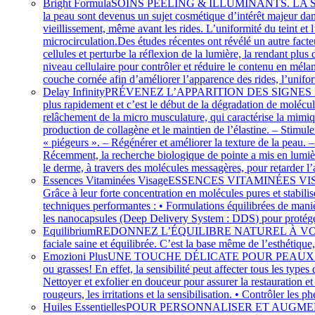
Bright Formula
SOINS PEELING & ILLUMINANTS. LA SOLU
la peau sont devenus un sujet cosmétique d’intérêt majeur dans
vieillissement, même avant les rides. L’uniformité du teint et l
microcirculation.Des études récentes ont révélé un autre facte
cellules et perturbe la réflexion de la lumière, la rendant plu
niveau cellulaire pour contrôler et réduire le contenu en mélan
couche cornée afin d’améliorer l’apparence des rides, l’unifo
Delay Infinity
PRÉVENEZ L’APPARITION DES SIGNES DE L’ÂGE A
plus rapidement et c’est le début de la dégradation de molécul
relâchement de la micro musculature, qui caractérise la mimi
production de collagène et le maintien de l’élastine. – Stimul
« piégeurs ». – Régénérer et améliorer la texture de la peau. –
Récemment, la recherche biologique de pointe a mis en lumiè
le derme, à travers des molécules messagères, pour retarder l
Essences Vitaminées Visage
ESSENCES VITAMINÉES VISAGE
Grâce à leur forte concentration en molécules pures et stabil
techniques performantes : • Formulations équilibrées de manièr
les nanocapsules (Deep Delivery System : DDS) pour protéger 
Equilibrium
REDONNEZ L’ÉQUILIBRE NATUREL À VOTRE PEAU Li
faciale saine et équilibrée. C’est la base même de l’esthétiqu
Emozioni Plus
UNE TOUCHE DÉLICATE POUR PEAUX SENSIBLES P
ou grasses! En effet, la sensibilité peut affecter tous
Nettoyer et exfolier en douceur pour assurer la restauration et 
rougeurs, les irritations et la sensibilisation. • Contrôler le
Huiles Essentielles
POUR PERSONNALISER ET AUGMENTER L’EF