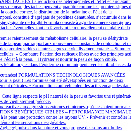
a réduction des hétérogénéités et l’effet éclaircissant 
 types de peau, les taches peuvent apparaître comme les premiers signes 
la couche cornée, la distribution de la mélanine et l’état de la
composé, constitué d’agrégats de protéines dénaturées, s’accumule dans l
tratégie gagnante de Bright Formula consiste à agir de manière synergique
taches éventuelles, tout en favorisant le renouvellement cellulaire de la
 ralentissement du métabolisme cellulaire, la peau se déshydrate
vité de la peau, par rapport aux mouvements constants de contraction et d
 premières rides et autres signes de vieillissement cutané. – Stimuler 
ellules. – Combattre l’action des radicaux libres avec des principes act
 l’éclat à la peau. – Hydrater et nourrir la peau de façon ciblée.
es kératinocytes dans l’épiderme communiquent avec les fibroblastes d
fections cutanées! FORMULATIONS TECHNOLOGIQUES AVANCÉES
» pour la peau! Les formules ont été développées en fonction de deux
ement délicates. • Formulations qui véhiculent les actifs encapsulés dan
gne respecte le pH naturel de la peau et favorise une régénérati
es de vieillissement précoce.
ives aux agressions externes et internes, qu’elles soient normale
divers stimuli. ACTIONS BÉNÉFIQUES CIBLÉES – PERFORMANCE MAXIMALE
ir à la peau une protection contre les rayons UV. • Prévenir et contrôler l
atténuant les sensations désagréables.
puise dans la nature et vous propose des soins aux huiles