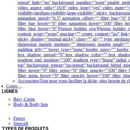
repeat" fade="no" background_parallax="none" enable_m
video_aspect_ratio="16:9" video_loop="yes" video_mute="y
visibility,medium-visibility,large-visibility" sticky_backgro
animation_speed="0.3" animation_offset="" filter_hue="0" fil
filter_hue_hover="0" filter_saturation_hover="100" filter_b
filter_blur_hover="0"][fusion_builder_row][fusion_builder_
content_wrap=”wrap” spacing=”” center_content=”no” link=”” 
sticky_display=”normal,sticky” class=”” id=”” type_medi
dimension_margin_medium=”” dimension_margin_small=”” 
padding_left=”” hover_type=”none” border_sizes=”” bord
box_shadow_spread=”0″ box_shadow_color=”” box_shadow_st
gradient_end_position=”100″ gradient_type=”linear” radia
top” background_repeat=”no-repeat” background_blend_mode=”
filter_invert=”0″ filter_sepia=”0″ filter_opacity=”100″ filt
filter_sepia_hover=”0″ filter_opacity_hover=”100″ filter_b
Accessoires
Tout pour vous faciliter la tâche, plus besoin de
Corps
LIGNES
Bio+ Corps
Body & Body Spa
Fuoco
Sinecell
TYPES DE PRODUITS