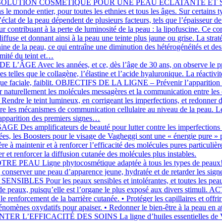
TION COSMÉTIQUE POUR UNE PEAU ÉCLATANTE ET SANS TACHES L
 le monde entier, pour toutes les ethnies et tous les âges. Sur certains
’éclat de la peau dépendent de plusieurs facteurs, tels que l’épaisseur de 
ur contribuant à la perte de luminosité de la peau : la lipofuscine. Ce 
s diffuse et donnant ainsi à la peau une teinte plus jaune ou grise. La s
ine de la peau, ce qui entraîne une diminution des hétérogénéités et des 
rmité du teint et…
vec les années, et ce, dès l’âge de 30 ans, on observe le premier
es telles que le collagène, l’élastine et l’acide hyaluronique. La réacti
que faciale, faiblit. OBJECTIFS DE LA LIGNE – Prévenir l’apparition des
er naturellement les molécules messagères et la communication entre les c
 Rendre le teint lumineux, en corrigeant les imperfections, et redonner de
re les mécanismes de communication cellulaire au niveau de la peau. L
’apparition des premiers signes…
 Des amplificateurs de beauté pour lutter contre les imper
isées, les Boosters pour le visage de Vagheggi sont une « énergie pure 
e à maintenir et à renforcer l’efficacité des molécules pures particulièr
et renforcer la diffusion cutanée des molécules plus instables.
gne phytocosmétique adaptée à tous les types de peaux! Cette li
e, conserver une peau d’apparence jeune, hydratée et de retarder les sign
our les peaux sensibles et intolérantes, et toutes les peaux réact
 les types de peaux, puisqu’elle est l’organe le plus exposé aux 
le renforcement de la barrière cutanée. • Protéger les capillaires et offr
s phénomènes oxydatifs pour apaiser. • Redonner le bien-être à la peau en 
FICACITÉ DES SOINS La ligne d’huiles essentielles de Vagheggi 