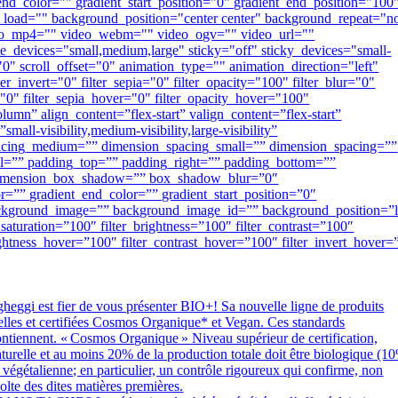
d_color="" gradient_start_position="0" gradient_end_position="100
y_load="" background_position="center center" background_repeat="n
deo_mp4="" video_webm="" video_ogv="" video_url=""
_devices="small,medium,large" sticky="off" sticky_devices="small-
t="0" scroll_offset="0" animation_type="" animation_direction="left"
er_invert="0" filter_sepia="0" filter_opacity="100" filter_blur="0"
="0" filter_sepia_hover="0" filter_opacity_hover="100"
umn” align_content=”flex-start” valign_content=”flex-start”
l-visibility,medium-visibility,large-visibility”
pacing_medium=”” dimension_spacing_small=”” dimension_spacing=””
=”” padding_top=”” padding_right=”” padding_bottom=””
” dimension_box_shadow=”” box_shadow_blur=”0″
”” gradient_end_color=”” gradient_start_position=”0″
 background_image=”” background_image_id=”” background_position=”l
aturation=”100″ filter_brightness=”100″ filter_contrast=”100″
brightness_hover=”100″ filter_contrast_hover=”100″ filter_invert_hover=
 fier de vous présenter BIO+! Sa nouvelle ligne de produits
ielles et certifiées Cosmos Organique* et Vegan. Ces standards
ontiennent. « Cosmos Organique » Niveau supérieur de certification,
aturelle et au moins 20% de la production totale doit être biologique (1
 végétalienne; en particulier, un contrôle rigoureux qui confirme, non
olte des dites matières premières.