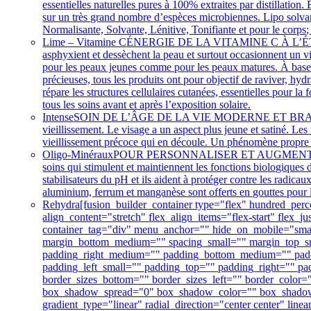
essentielles naturelles pures à 100% extraites par distillation
sur un très grand nombre d’espèces microbiennes. Lipo solvante
Normalisante, Solvante, Lénitive, Tonifiante et pour le corps
Lime – Vitamine C
ÉNERGIE DE LA VITAMINE C À L’ÉTAT PUR Po
asphyxient et dessèchent la peau et surtout occasionnent un v
pour les peaux jeunes comme pour les peaux matures. À base de 
précieuses, tous les produits ont pour objectif de raviver, hydra
répare les structures cellulaires cutanées, essentielles pour la
tous les soins avant et après l’exposition solaire.
Intense
SOIN DE L’ÂGE DE LA VIE MODERNE ET BRANCHÉE Prot
vieillissement. Le visage a un aspect plus jeune et satiné. Les 
vieillissement précoce qui en découle. Un phénomène propre 
Oligo-Minéraux
POUR PERSONNALISER ET AUGMENTER L’EFFI
soins qui stimulent et maintiennent les fonctions biologiques
stabilisateurs du pH et ils aident à protéger contre les radi
aluminium, ferrum et manganèse sont offerts en gouttes pour l
Rehydra
[fusion_builder_container type="flex" hundred_pe
align_content="stretch" flex_align_items="flex-start" flex
container_tag="div" menu_anchor="" hide_on_mobile="small-
margin_bottom_medium="" spacing_small="" margin_top_s
padding_right_medium="" padding_bottom_medium="" padd
padding_left_small="" padding_top="" padding_right="" pad
border_sizes_bottom="" border_sizes_left="" border_colo
box_shadow_spread="0" box_shadow_color="" box_shadow_st
gradient_type="linear" radial_direction="center center" l