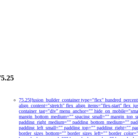
75.25
75.25
[fusion_builder_container type="flex" hundred_perc
align_content="stretch" flex_align_items="flex-start" flex
container_tag="div" menu_anchor="" hide_on_mobile="small-
margin_bottom_medium="" spacing_small="" margin_top_s
padding_right_medium="" padding_bottom_medium="" padd
padding_left_small="" padding_top="" padding_right="" pad
border_sizes_bottom="" border_sizes_left="" border_colo