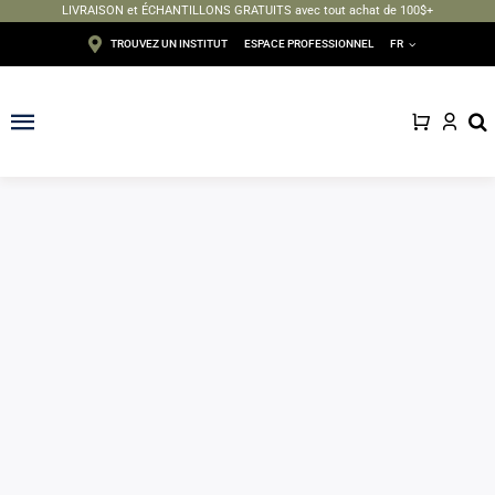
LIVRAISON et ÉCHANTILLONS GRATUITS avec tout achat de 100$+
Passer
TROUVEZ UN INSTITUT
ESPACE PROFESSIONNEL
FR
au
contenu
Toggle
Navigation
Visage
Corps
Épilation
Maquillage
Solaire