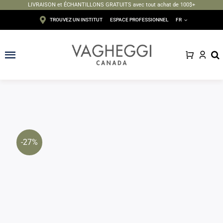
LIVRAISON et ÉCHANTILLONS GRATUITS avec tout achat de 100$+
Passer
TROUVEZ UN INSTITUT
ESPACE PROFESSIONNEL
FR
au
contenu
Toggle
Navigation
Visage
Corps
Épilation
-27%
Maquillage
Solaire