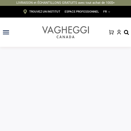
LIVRAISON et ÉCHANTILLONS GRATUITS avec tout achat de 100$+
Passer
TROUVEZ UN INSTITUT
ESPACE PROFESSIONNEL
FR
au
contenu
Toggle
Navigation
Visage
Corps
Épilation
Maquillage
Solaire