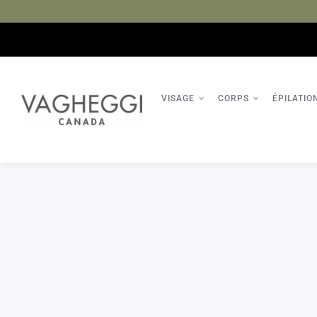
Passer
au
contenu
VISAGE
CORPS
ÉPILATIO