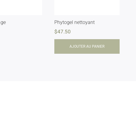
age
Phytogel nettoyant
$
47.50
AJOUTER AU PANIER