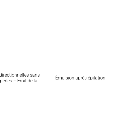
idirectionnelles sans
Émulsion après épilation
perles – Fruit de la