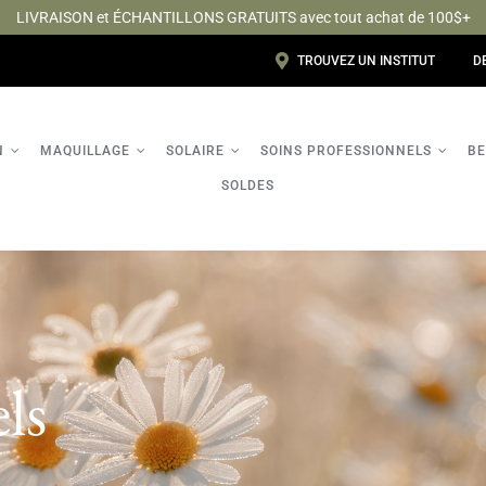
LIVRAISON et ÉCHANTILLONS GRATUITS avec tout achat de 100$+
TROUVEZ UN INSTITUT
D
N
MAQUILLAGE
SOLAIRE
SOINS PROFESSIONNELS
BE
SOLDES
ls