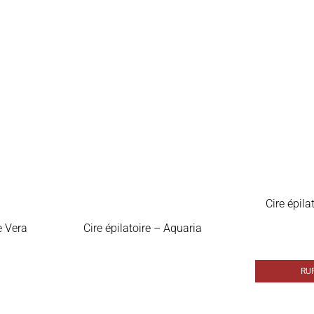
Cire épila
e Vera
Cire épilatoire – Aquaria
RU