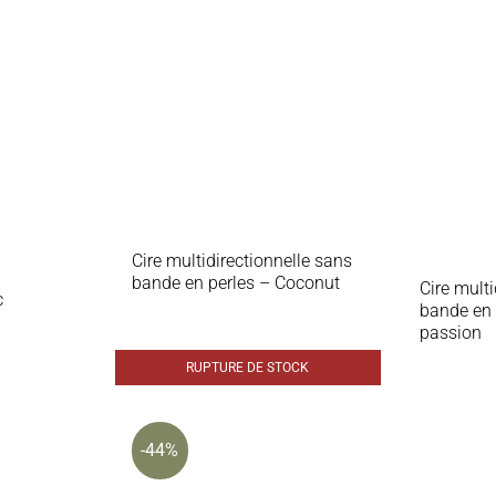
Cire multidirectionnelle sans
bande en perles – Coconut
Cire mult
c
bande en 
passion
RUPTURE DE STOCK
-44%