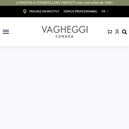
LIVRAISON et ÉCHANTILLONS GRATUITS avec tout achat de 100$+
Passer
TROUVEZ UN INSTITUT
ESPACE PROFESSIONNEL
FR
au
contenu
Toggle
Navigation
Visage
Corps
Épilation
Maquillage
Solaire