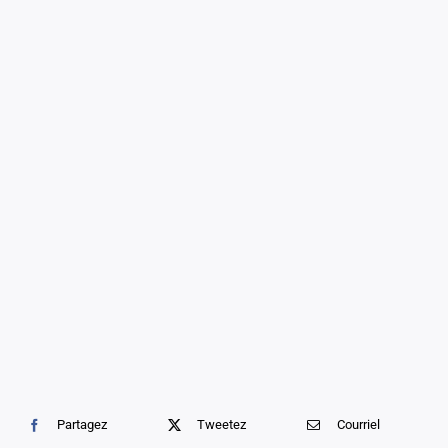
Soins professionnels
Bestsellers
Éditions limitées
Soldes
Partagez
Tweetez
Courriel