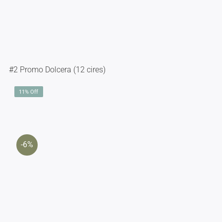
#2 Promo Dolcera (12 cires)
11% Off
-6%