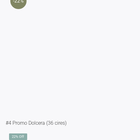
-22%
#4 Promo Dolcera (36 cires)
22% Off