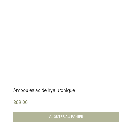
Soins professionnels
Bestsellers
Éditions limitées
Soldes
Ampoules acide hyaluronique
$
69.00
AJOUTER AU PANIER