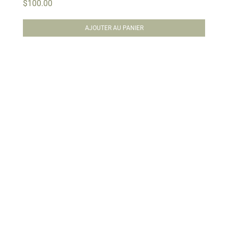
$
100.00
AJOUTER AU PANIER