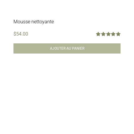
Mousse nettoyante
$
54.00
Note
5.00
sur
5
AJOUTER AU PANIER