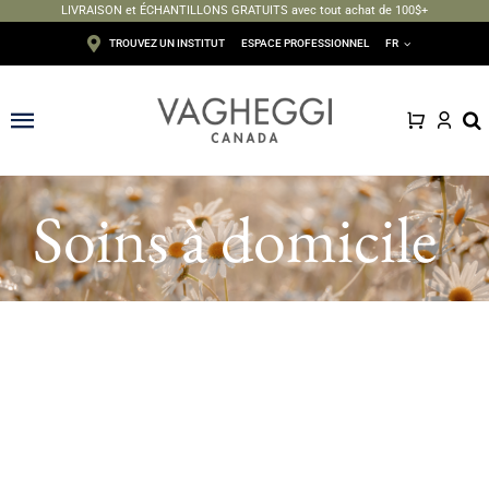
LIVRAISON et ÉCHANTILLONS GRATUITS avec tout achat de 100$+
Passer
TROUVEZ UN INSTITUT
ESPACE PROFESSIONNEL
FR
au
contenu
Toggle
Navigation
Visage
Soins à domicile
Corps
Épilation
Maquillage
Solaire