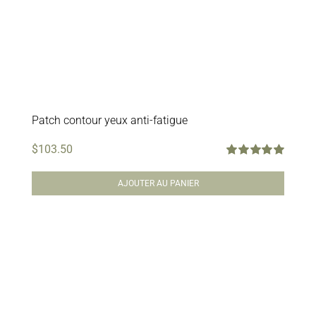
Patch contour yeux anti-fatigue
$
103.50
Note
5.00
sur
5
AJOUTER AU PANIER