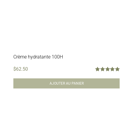
Crème hydratante 100H
$
62.50
Note
5.00
sur
5
AJOUTER AU PANIER