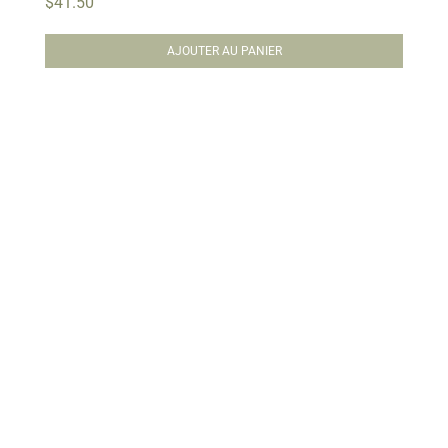
$
41.50
AJOUTER AU PANIER