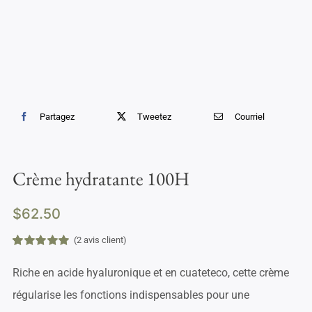
Partagez
Tweetez
Courriel
Crème hydratante 100H
$
62.50
(
2
avis client)
Noté
1
5.00
sur
5 basé sur
Riche en acide hyaluronique et en cuateteco, cette crème
notation
client
régularise les fonctions indispensables pour une