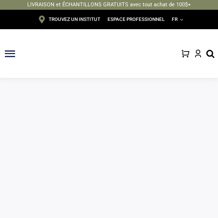
LIVRAISON et ÉCHANTILLONS GRATUITS avec tout achat de 100$+
Passer
TROUVEZ UN INSTITUT
ESPACE PROFESSIONNEL
FR
au
contenu
Toggle
Navigation
Visage
Corps
Épilation
Maquillage
Solaire