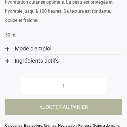
hydratation cutanée optimale. La peau est protégée et
hydratée jusqu’à 100 heures. Sa texture est fondante,
douce et fraîche.
50 ml
Mode d'emploi
Ingrédients actifs
quantité
de
AJOUTER AU PANIER
Crème
hydratante
Categories:
Bestsellers
,
Crèmes
,
Hydratation
,
Rehydra
,
Soins à domicile
,
100H