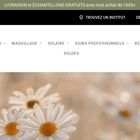
LIVRAISON et ÉCHANTILLONS GRATUITS avec tout achat de 100$+
TROUVEZ UN INSTITUT
D
N
MAQUILLAGE
SOLAIRE
SOINS PROFESSIONNELS
BE
SOLDES